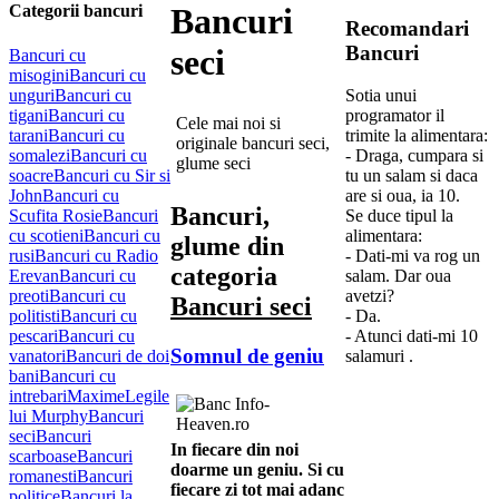
Categorii bancuri
Bancuri
Recomandari
Bancuri
seci
Bancuri cu
misogini
Bancuri cu
unguri
Bancuri cu
Sotia unui
tigani
Bancuri cu
programator il
Cele mai noi si
tarani
Bancuri cu
trimite la alimentara:
originale bancuri seci,
somalezi
Bancuri cu
- Draga, cumpara si
glume seci
soacre
Bancuri cu Sir si
tu un salam si daca
John
Bancuri cu
are si oua, ia 10.
Bancuri,
Scufita Rosie
Bancuri
Se duce tipul la
cu scotieni
Bancuri cu
alimentara:
glume din
rusi
Bancuri cu Radio
- Dati-mi va rog un
categoria
Erevan
Bancuri cu
salam. Dar oua
preoti
Bancuri cu
avetzi?
Bancuri seci
politisti
Bancuri cu
- Da.
pescari
Bancuri cu
- Atunci dati-mi 10
Somnul de geniu
vanatori
Bancuri de doi
salamuri .
bani
Bancuri cu
intrebari
Maxime
Legile
lui Murphy
Bancuri
seci
Bancuri
In fiecare din noi
scarboase
Bancuri
doarme un geniu. Si cu
romanesti
Bancuri
fiecare zi tot mai adanc
politice
Bancuri la