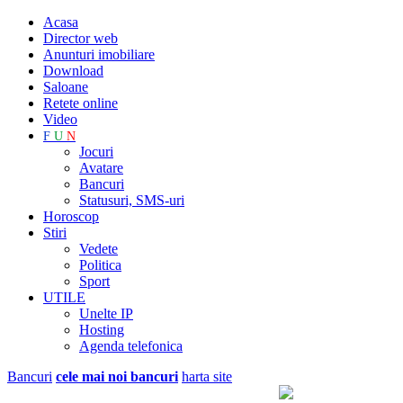
Acasa
Director web
Anunturi imobiliare
Download
Saloane
Retete online
Video
F
U
N
Jocuri
Avatare
Bancuri
Statusuri, SMS-uri
Horoscop
Stiri
Vedete
Politica
Sport
UTILE
Unelte IP
Hosting
Agenda telefonica
Bancuri
cele mai noi bancuri
harta site