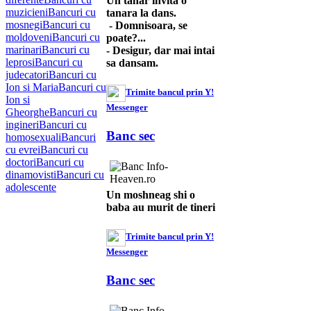
Un tanar invita o
muzicieni
Bancuri cu
tanara la dans.
mosnegi
Bancuri cu
- Domnisoara, se
moldoveni
Bancuri cu
poate?...
marinari
Bancuri cu
- Desigur, dar mai intai
leprosi
Bancuri cu
sa dansam.
judecatori
Bancuri cu
Ion si Maria
Bancuri cu
Trimite bancul prin Y!
Ion si
Messenger
Gheorghe
Bancuri cu
ingineri
Bancuri cu
Banc sec
homosexuali
Bancuri
cu evrei
Bancuri cu
doctori
Bancuri cu
dinamovisti
Bancuri cu
adolescente
Un moshneag shi o
baba au murit de tineri
Trimite bancul prin Y!
Messenger
Banc sec