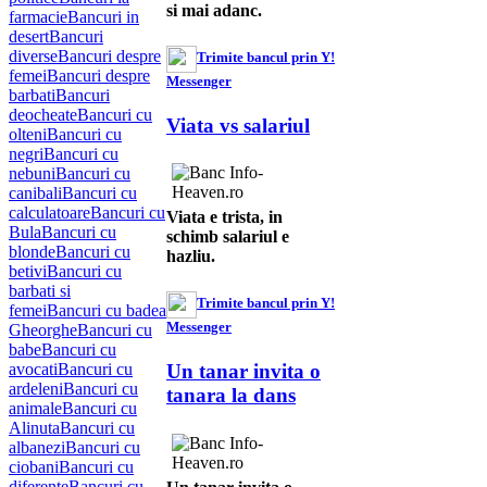
si mai adanc.
farmacie
Bancuri in
desert
Bancuri
diverse
Bancuri despre
Trimite bancul prin Y!
femei
Bancuri despre
Messenger
barbati
Bancuri
deocheate
Bancuri cu
Viata vs salariul
olteni
Bancuri cu
negri
Bancuri cu
nebuni
Bancuri cu
canibali
Bancuri cu
calculatoare
Bancuri cu
Viata e trista, in
Bula
Bancuri cu
schimb salariul e
blonde
Bancuri cu
hazliu.
betivi
Bancuri cu
barbati si
Trimite bancul prin Y!
femei
Bancuri cu badea
Messenger
Gheorghe
Bancuri cu
babe
Bancuri cu
avocati
Bancuri cu
Un tanar invita o
ardeleni
Bancuri cu
tanara la dans
animale
Bancuri cu
Alinuta
Bancuri cu
albanezi
Bancuri cu
ciobani
Bancuri cu
diferente
Bancuri cu