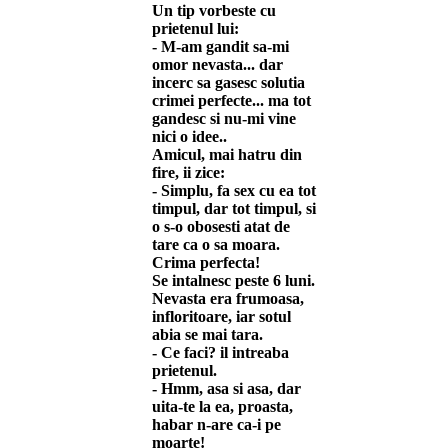
Un tip vorbeste cu
prietenul lui:
- M-am gandit sa-mi
omor nevasta... dar
incerc sa gasesc solutia
crimei perfecte... ma tot
gandesc si nu-mi vine
nici o idee..
Amicul, mai hatru din
fire, ii zice:
- Simplu, fa sex cu ea tot
timpul, dar tot timpul, si
o s-o obosesti atat de
tare ca o sa moara.
Crima perfecta!
Se intalnesc peste 6 luni.
Nevasta era frumoasa,
infloritoare, iar sotul
abia se mai tara.
- Ce faci? il intreaba
prietenul.
- Hmm, asa si asa, dar
uita-te la ea, proasta,
habar n-are ca-i pe
moarte!