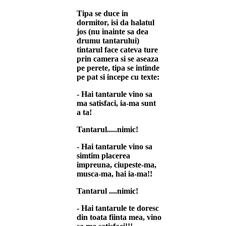
Tipa se duce in
dormitor, isi da halatul
jos (nu inainte sa dea
drumu tantarului)
tintarul face cateva ture
prin camera si se aseaza
pe perete, tipa se intinde
pe pat si incepe cu texte:
- Hai tantarule vino sa
ma satisfaci, ia-ma sunt
a ta!
Tantarul.....nimic!
- Hai tantarule vino sa
simtim placerea
impreuna, ciupeste-ma,
musca-ma, hai ia-ma!!
Tantarul ....nimic!
- Hai tantarule te doresc
din toata fiinta mea, vino