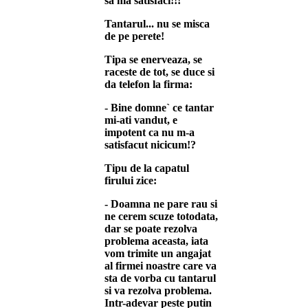
sa ma satisfaci!!!
Tantarul... nu se misca
de pe perete!
Tipa se enerveaza, se
raceste de tot, se duce si
da telefon la firma:
- Bine domne` ce tantar
mi-ati vandut, e
impotent ca nu m-a
satisfacut nicicum!?
Tipu de la capatul
firului zice:
- Doamna ne pare rau si
ne cerem scuze totodata,
dar se poate rezolva
problema aceasta, iata
vom trimite un angajat
al firmei noastre care va
sta de vorba cu tantarul
si va rezolva problema.
Intr-adevar peste putin