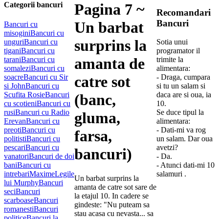
Categorii bancuri
Pagina 7 ~
Recomandari
Bancuri
Un barbat
Bancuri cu
misogini
Bancuri cu
surprins la
unguri
Bancuri cu
Sotia unui
tigani
Bancuri cu
programator il
amanta de
tarani
Bancuri cu
trimite la
somalezi
Bancuri cu
alimentara:
soacre
Bancuri cu Sir
catre sot
- Draga, cumpara
si John
Bancuri cu
si tu un salam si
Scufita Rosie
Bancuri
daca are si oua, ia
(banc,
cu scotieni
Bancuri cu
10.
rusi
Bancuri cu Radio
Se duce tipul la
gluma,
Erevan
Bancuri cu
alimentara:
preoti
Bancuri cu
- Dati-mi va rog
farsa,
politisti
Bancuri cu
un salam. Dar oua
pescari
Bancuri cu
avetzi?
bancuri)
vanatori
Bancuri de doi
- Da.
bani
Bancuri cu
- Atunci dati-mi 10
intrebari
Maxime
Legile
salamuri .
Un barbat surprins la
lui Murphy
Bancuri
amanta de catre sot sare de
seci
Bancuri
la etajul 10. In cadere se
scarboase
Bancuri
gindeste: "Nu puteam sa
romanesti
Bancuri
stau acasa cu nevasta... sa
politice
Bancuri la