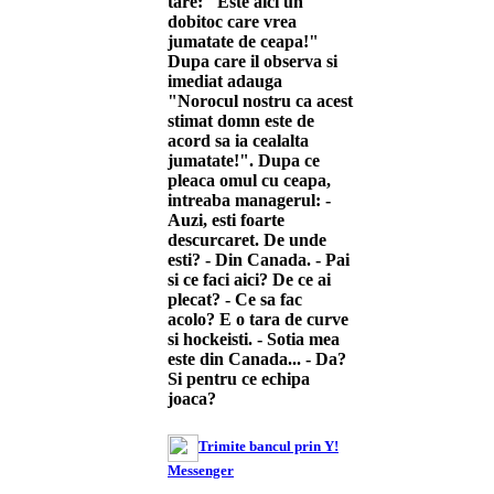
tare: "Este aici un
dobitoc care vrea
jumatate de ceapa!"
Dupa care il observa si
imediat adauga
"Norocul nostru ca acest
stimat domn este de
acord sa ia cealalta
jumatate!". Dupa ce
pleaca omul cu ceapa,
intreaba managerul: -
Auzi, esti foarte
descurcaret. De unde
esti? - Din Canada. - Pai
si ce faci aici? De ce ai
plecat? - Ce sa fac
acolo? E o tara de curve
si hockeisti. - Sotia mea
este din Canada... - Da?
Si pentru ce echipa
joaca?
Trimite bancul prin Y!
Messenger