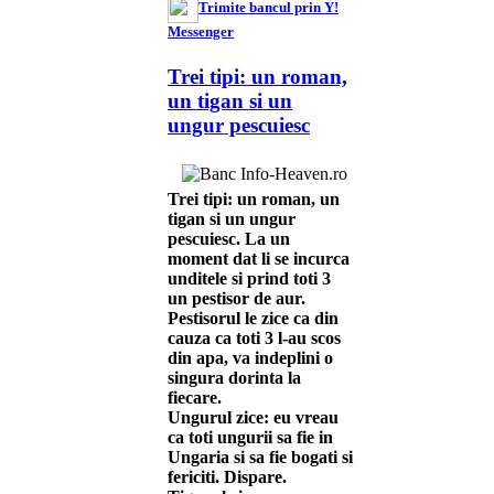
Trimite bancul prin Y!
Messenger
Trei tipi: un roman,
un tigan si un
ungur pescuiesc
Trei tipi: un roman, un
tigan si un ungur
pescuiesc. La un
moment dat li se incurca
unditele si prind toti 3
un pestisor de aur.
Pestisorul le zice ca din
cauza ca toti 3 l-au scos
din apa, va indeplini o
singura dorinta la
fiecare.
Ungurul zice: eu vreau
ca toti ungurii sa fie in
Ungaria si sa fie bogati si
fericiti. Dispare.