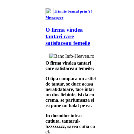
Trimite bancul prin Y!
Messenger
O firma vindea
tantari care
satisfaceau femeile
O firma vindea tantari
care satisfaceau femeile;
O tipa cumpara un astfel
de tantar, se duce acasa
nerabdatoare, face intai
un dus fiebinte, isi da cu
crema, se parfumeaza si
isi pune un halat pe ea.
In dormitor intr-o
cutiuta, tantarul-
bzzzzzzzz, sarea cutia cu
el.