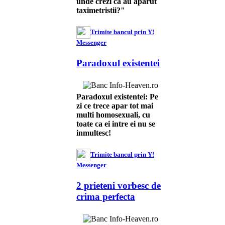
unde crezi ca au aparut
taximetristii?"
Trimite bancul prin Y!
Messenger
Paradoxul existentei
Paradoxul existentei: Pe
zi ce trece apar tot mai
multi homosexuali, cu
toate ca ei intre ei nu se
inmultesc!
Trimite bancul prin Y!
Messenger
2 prieteni vorbesc de
crima perfecta