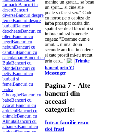
maninc un gratar... sa beau
farmacie
Bancuri in
un sprit.... si cine stie
desert
Bancuri
poate sa fac si sex." Cade
diverse
Bancuri despre
cu noroc pe o capitza de
femei
Bancuri despre
iarba proaspat cosita din
barbati
Bancuri
spatiul verde al blocului si
deocheate
Bancuri cu
imbracindu-si izmenele
olteni
Bancuri cu
cugeta: "Doamne cum e
negri
Bancuri cu
omul.... numai doua
nebuni
Bancuri cu
secunde am fost in cadere
canibali
Bancuri cu
si cate prostii mi-au trecut
calculatoare
Bancuri cu
prin cap..."
Trimite
Bula
Bancuri cu
bancul prin Y!
blonde
Bancuri cu
Messenger
betivi
Bancuri cu
barbati si
femei
Bancuri cu
Pagina 7 ~ Alte
badea
bancuri din
Gheorghe
Bancuri cu
babe
Bancuri cu
acceasi
avocati
Bancuri cu
categorie:
ardeleni
Bancuri cu
animale
Bancuri cu
Alinuta
Bancuri cu
Intr-o familie erau
albanezi
Bancuri cu
doi frati
ciobani
Bancuri cu