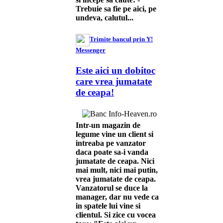
Trebuie sa fie pe aici, pe
undeva, calutul...
Trimite bancul prin Y!
Messenger
Este aici un dobitoc
care vrea jumatate
de ceapa!
Intr-un magazin de
legume vine un client si
intreaba pe vanzator
daca poate sa-i vanda
jumatate de ceapa. Nici
mai mult, nici mai putin,
vrea jumatate de ceapa.
Vanzatorul se duce la
manager, dar nu vede ca
in spatele lui vine si
clientul. Si zice cu vocea