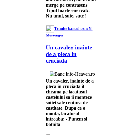
merge pe contrasens.
Tipul foarte enervat:-
Nu unul, sute, sute !
Trimite bancul prin Y!
Messenger
Un cavaler, inainte
de a pleca in
cruciada
Un cavaler, inainte de a
pleca in cruciada il
cheama pe lacatusul
castelului sa ii monteze
sotiei sale centura de
castitate. Dupa ce o
monta, lacatusul
intreaba: - Punem si
botnita