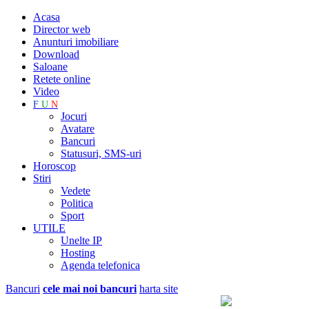
Acasa
Director web
Anunturi imobiliare
Download
Saloane
Retete online
Video
F
U
N
Jocuri
Avatare
Bancuri
Statusuri, SMS-uri
Horoscop
Stiri
Vedete
Politica
Sport
UTILE
Unelte IP
Hosting
Agenda telefonica
Bancuri
cele mai noi bancuri
harta site