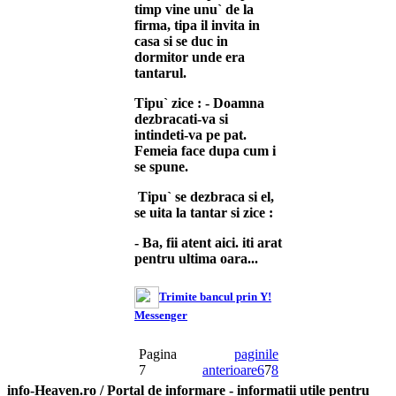
timp vine unu` de la
firma, tipa il invita in
casa si se duc in
dormitor unde era
tantarul.
Tipu` zice : - Doamna
dezbracati-va si
intindeti-va pe pat.
Femeia face dupa cum i
se spune.
Tipu` se dezbraca si el,
se uita la tantar si zice :
- Ba, fii atent aici. iti arat
pentru ultima oara...
Trimite bancul prin Y!
Messenger
Pagina
paginile
7
anterioare
6
7
8
info-Heaven.ro / Portal de informare
- informatii utile pentru