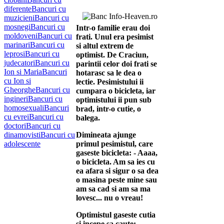
diferente
Bancuri cu
muzicieni
Bancuri cu
mosnegi
Bancuri cu
Intr-o familie erau doi
moldoveni
Bancuri cu
frati. Unul era pesimist
marinari
Bancuri cu
si altul extrem de
leprosi
Bancuri cu
optimist. De Craciun,
judecatori
Bancuri cu
parintii celor doi frati se
Ion si Maria
Bancuri
hotarasc sa le dea o
cu Ion si
lectie. Pesimistului ii
Gheorghe
Bancuri cu
cumpara o bicicleta, iar
ingineri
Bancuri cu
optimistului ii pun sub
homosexuali
Bancuri
brad, intr-o cutie, o
cu evrei
Bancuri cu
balega.
doctori
Bancuri cu
dinamovisti
Bancuri cu
Dimineata ajunge
adolescente
primul pesimistul, care
gaseste bicicleta: - Aaaa,
o bicicleta. Am sa ies cu
ea afara si sigur o sa dea
o masina peste mine sau
am sa cad si am sa ma
lovesc... nu o vreau!
Optimistul gaseste cutia
si incepe sa caute: -