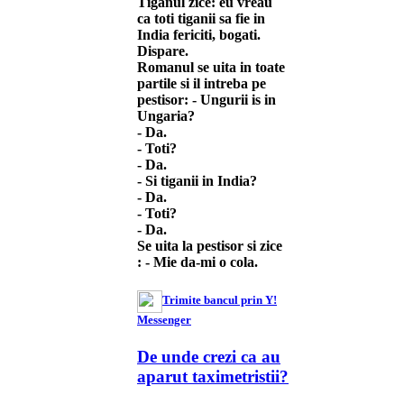
Tiganul zice: eu vreau
ca toti tiganii sa fie in
India fericiti, bogati.
Dispare.
Romanul se uita in toate
partile si il intreba pe
pestisor: - Ungurii is in
Ungaria?
- Da.
- Toti?
- Da.
- Si tiganii in India?
- Da.
- Toti?
- Da.
Se uita la pestisor si zice
: - Mie da-mi o cola.
Trimite bancul prin Y!
Messenger
De unde crezi ca au
aparut taximetristii?