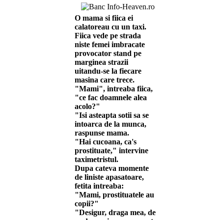
O mama si fiica ei
calatoreau cu un taxi.
Fiica vede pe strada
niste femei imbracate
provocator stand pe
marginea strazii
uitandu-se la fiecare
masina care trece.
"Mami", intreaba fiica,
"ce fac doamnele alea
acolo?"
"Isi asteapta sotii sa se
intoarca de la munca,
raspunse mama.
"Hai cucoana, ca's
prostituate," intervine
taximetristul.
Dupa cateva momente
de liniste apasatoare,
fetita intreaba:
"Mami, prostituatele au
copii?"
"Desigur, draga mea, de