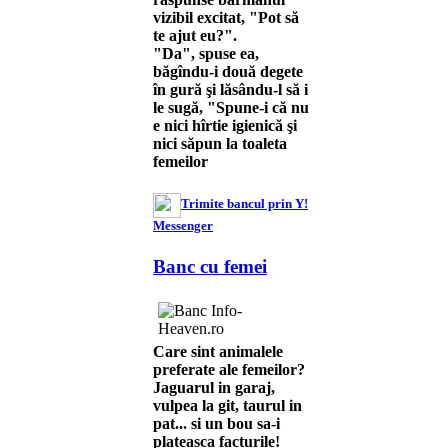
vizibil excitat, "Pot să
te ajut eu?".
"Da", spuse ea,
băgîndu-i două degete
în gură şi lăsându-l să i
le sugă, "Spune-i că nu
e nici hîrtie igienică şi
nici săpun la toaleta
femeilor
Trimite bancul prin Y!
Messenger
Banc cu femei
Care sint animalele
preferate ale femeilor?
Jaguarul in garaj,
vulpea la git, taurul in
pat... si un bou sa-i
plateasca facturile!