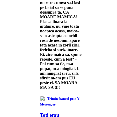
nu care cumva sa-l lasi
pe baiat sa se puna
deasupra ta, CA
MOARE MAMICA!
Pleaca tinara la
intilnire, nu vine toata
noaptea acasa, maica-
sa o asteapta cu ochii
rosii de nesomn, apare
fata acasa in zorii zilei,
fericita si surizatoare.
Ei. zice maica-sa, spune
repede, cum a fost? -
Pai cum sa fie, m-a
pupat, m-a mingiiat, l-
am mingiiat si eu, si la
sfirsit m-am pus EU
peste el. SA MOARA
MA-SA !!!!
Trimite bancul prin Y!
Messenger
Toti erau