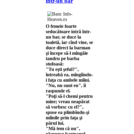
într-un bar
O femeie foarte
seducătoare intră într-
un bar, se duce la
toaletă, iar cînd vine, se
duce direct la barman
şi începe să-l mîngăie
tandru pe barba
stufoasă:
"Tu eşti şeful?",
întreabă ea, mîngîindu-
i faţa cu ambele mîini.
"Nu, nu sunt eu", îi
raspunde el.
"Poţi să-l chemi pentru
mine; vreau neapărat
să vorbesc cu el?",
spuse ea plimbîndu-şi
mîinile prin faţa şi
părul lui.
"Mă tem că nu",
răspunse barmanul