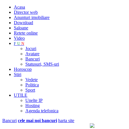
Acasa
Director web
Anunturi imobiliare
Download
Saloane
Retete online
Video
F
U
N
Jocuri
Avatare
Bancuri
Statusuri, SMS-uri
Horoscop
Stiri
Vedete
Politica
Sport
UTILE
Unelte IP
Hosting
Agenda telefonica
Bancuri
cele mai noi bancuri
harta site