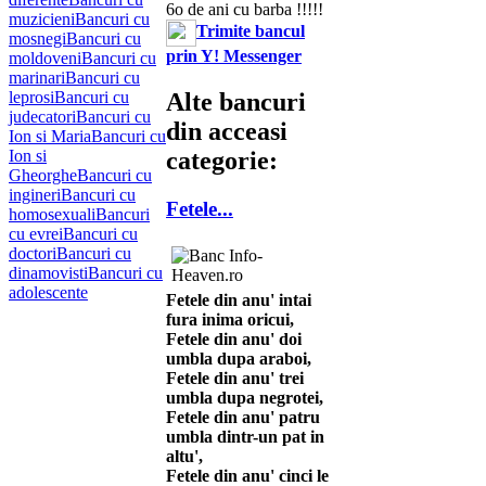
6o de ani cu barba !!!!!
muzicieni
Bancuri cu
Trimite bancul
mosnegi
Bancuri cu
prin Y! Messenger
moldoveni
Bancuri cu
marinari
Bancuri cu
leprosi
Bancuri cu
Alte bancuri
judecatori
Bancuri cu
din acceasi
Ion si Maria
Bancuri cu
Ion si
categorie:
Gheorghe
Bancuri cu
ingineri
Bancuri cu
Fetele...
homosexuali
Bancuri
cu evrei
Bancuri cu
doctori
Bancuri cu
dinamovisti
Bancuri cu
adolescente
Fetele din anu' intai
fura inima oricui,
Fetele din anu' doi
umbla dupa araboi,
Fetele din anu' trei
umbla dupa negrotei,
Fetele din anu' patru
umbla dintr-un pat in
altu',
Fetele din anu' cinci le