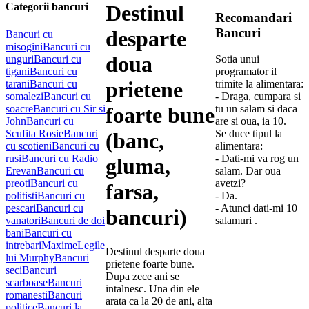
Categorii bancuri
Destinul
Recomandari
Bancuri
desparte
Bancuri cu
misogini
Bancuri cu
doua
unguri
Bancuri cu
Sotia unui
tigani
Bancuri cu
programator il
prietene
tarani
Bancuri cu
trimite la alimentara:
somalezi
Bancuri cu
- Draga, cumpara si
soacre
Bancuri cu Sir si
foarte bune
tu un salam si daca
John
Bancuri cu
are si oua, ia 10.
Scufita Rosie
Bancuri
Se duce tipul la
(banc,
cu scotieni
Bancuri cu
alimentara:
rusi
Bancuri cu Radio
- Dati-mi va rog un
gluma,
Erevan
Bancuri cu
salam. Dar oua
preoti
Bancuri cu
avetzi?
farsa,
politisti
Bancuri cu
- Da.
pescari
Bancuri cu
- Atunci dati-mi 10
bancuri)
vanatori
Bancuri de doi
salamuri .
bani
Bancuri cu
intrebari
Maxime
Legile
Destinul desparte doua
lui Murphy
Bancuri
prietene foarte bune.
seci
Bancuri
Dupa zece ani se
scarboase
Bancuri
intalnesc. Una din ele
romanesti
Bancuri
arata ca la 20 de ani, alta
politice
Bancuri la