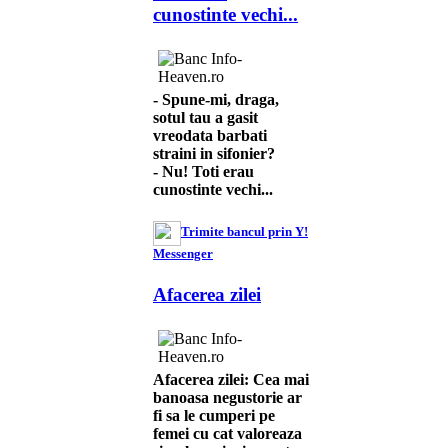
cunostinte vechi...
- Spune-mi, draga,
sotul tau a gasit
vreodata barbati
straini in sifonier?
- Nu! Toti erau
cunostinte vechi...
Trimite bancul prin Y!
Messenger
Afacerea zilei
Afacerea zilei: Cea mai
banoasa negustorie ar
fi sa le cumperi pe
femei cu cat valoreaza