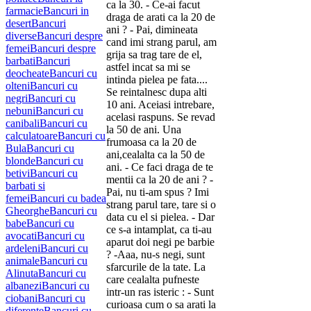
ca la 30. - Ce-ai facut
farmacie
Bancuri in
draga de arati ca la 20 de
desert
Bancuri
ani ? - Pai, dimineata
diverse
Bancuri despre
cand imi strang parul, am
femei
Bancuri despre
grija sa trag tare de el,
barbati
Bancuri
astfel incat sa mi se
deocheate
Bancuri cu
intinda pielea pe fata....
olteni
Bancuri cu
Se reintalnesc dupa alti
negri
Bancuri cu
10 ani. Aceiasi intrebare,
nebuni
Bancuri cu
acelasi raspuns. Se revad
canibali
Bancuri cu
la 50 de ani. Una
calculatoare
Bancuri cu
frumoasa ca la 20 de
Bula
Bancuri cu
ani,cealalta ca la 50 de
blonde
Bancuri cu
ani. - Ce faci draga de te
betivi
Bancuri cu
mentii ca la 20 de ani ? -
barbati si
Pai, nu ti-am spus ? Imi
femei
Bancuri cu badea
strang parul tare, tare si o
Gheorghe
Bancuri cu
data cu el si pielea. - Dar
babe
Bancuri cu
ce s-a intamplat, ca ti-au
avocati
Bancuri cu
aparut doi negi pe barbie
ardeleni
Bancuri cu
? -Aaa, nu-s negi, sunt
animale
Bancuri cu
sfarcurile de la tate. La
Alinuta
Bancuri cu
care cealalta pufneste
albanezi
Bancuri cu
intr-un ras isteric : - Sunt
ciobani
Bancuri cu
curioasa cum o sa arati la
diferente
Bancuri cu