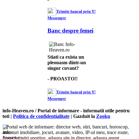
Trimite bancul prin Y!
Messenger
Banc despre femei
Stiati ca exista un
pleonasm dintr-un
singur cuvant?
- PROASTO!!
Trimite bancul prin Y!
Messenger
info-Heaven.ro / Portal de informare
- informatii utile pentru
toti |
Politica de confidentialitate
| Gazduit la
Zooku
Portal web de informare: director web, stiri, bancuri, horoscop,
anunturi imobiliare, jocuri, avatare, video, IP-ul meu, trace route,
financiar, stiri sportive, adauga site in director, adauga anunt,