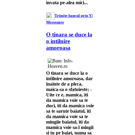
invata pe-alea mici...
Trimite bancul prin Y!
Messenger
O tinara se duce la
o intilnire
amoroasa
O tinara se duce la o
intilnire amoroasa, dar
inainte de a pleca,
maica-sa o sfatuieste; -
Uite ce e, mamica, iti
da mamica voie sa te
duci, iti da mamica voie
sa te sarute baiatul, iti
da mamica voie sa te
mingiie baiatul, iti da
mamica voie sa-l mingii
si tu pe baiat, numa sa